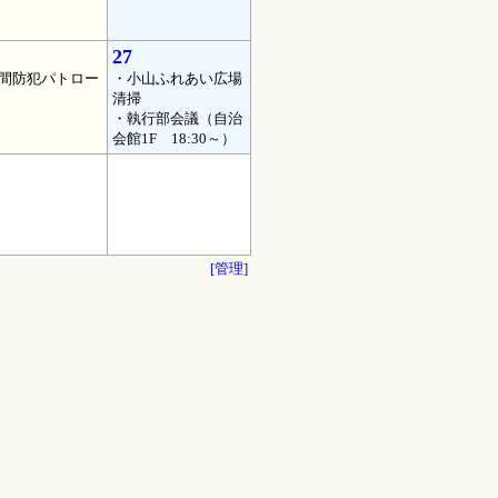
27
間防犯パトロー
・小山ふれあい広場
清掃
・執行部会議（自治
会館1F 18:30～）
[管理]