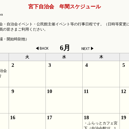
宮下自治会 年間スケジュール
wa
会・自治会イベント・公民館主催イベント等の行事日程です。（日時等変更
員の皆さまご利用ください。
場・開始時刻他）
6月
火
水
木
2
3
4
5
治会
行
9
10
11
12
16
17
18
19
・ふらっとカフェ宮
下（自治会館1F 1